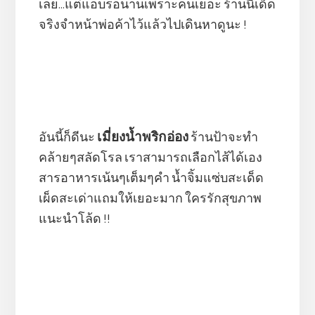
เลย...แต่แอบรอนานเพราะคนเยอะ ร้านนี้เด็ด
จริงจำหน้าพ่อค้าไว้แล้วไปเดินหาดูนะ !
เมี่ยงน้ำพริกอ่อ ง
อันนี้ก็ดีนะ
ร้านป้าจะทำ
คล้ายๆสลัดโรล เราสามารถเลือกไส้ได้เอง
สารอาหารเน้นๆเต็มๆคำ น้ำจิัมแซ่บสะเด็ด
เผ็ดสะเด่าแถมให้เยอะมาก ใครรักสุขภาพ
แนะนำโล้ด !!