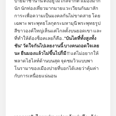
ปายมาช้านาน ตั้งอยู่ไม่ไกลจากตัวเมืองมาก
นัก นักท่องเที่ยวมากมายแวะเวียนกันมาสัก
การะเพื่อความเป็นมงคลกันไม่ขาดสาย โดย
เฉพาะ พระพุทธโลกุตระมหามุนี พระพุทธรูป
สีขาวองค์ใหญ่เห็นแต่ไกลตั้งบนยอดเขา และ
ที่ทำให้ต้องช็อคเลยก็คือ...
"บันไดที่ทั้งสูงทั้ง
ชัน" วัดใจกันไปเลยงานนี้ บางคนถอดใจเลย
นะ ยืนมองแล้วไม่ขึ้นไปก็มี !!
แต่ไม่อยากให้
พลาดไฮไลท์ด้านบนสุด จุดชมวิวแบบพา
โนรามาของเมืองปายที่บอกได้เลยว่าคุ้มค่า
กับการเหนื่อยแน่นอน