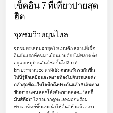
เช็คอิน 7 ที่เที่ยวปายสุด
ฮิต
จุดชมวิวหยุนไหล
จุดชมทะเลหมอกสุดโรแมนติก สถานที่เช็ค
อินอันแรกที่คนมาเยือนปายต้องไม่พลาด ตั้ง
อยู่เลยหมู่บ้านสันติชลขึ้นไปอีก 1.6
km.ประมาณ 20 นาทีเอ๊ง
ตอนแว๊นรถกันขึ้น
ไปนี่รู้สึกเหมือนจะหงายท้องไปกับรถเลยค่ะ
กลัวสุดขีด...ในใจนึกถึงประกันแล้ว !! เส้นทาง
ชันมาก แคบ และโค้งสันเขาตลอด... "แต่ก็
มันส์ดีอ่ะ"
ใครอยากดูทะเลหมอกพร้อม
พระอาทิตย์ขึ้นแนะนำให้ตื่นตีห้าแล้วต่อรถ