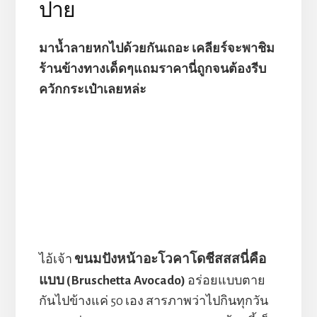
ปาย
มาน้ำลายหกไปด้วยกันเถอะ เคลียร์จะพาชิม
ร้านข้างทางเด็ดๆแถมราคานี่ถูกจนต้องรีบ
ควักกระเป๋าเลยหล่ะ
ขนมปังหน้าอะโวคาโดชีสสสนี่คือ
ไอ้เจ้า
แบบ (Bruschetta Avocado)
อร่อยแบบตาย
กันไปข้างแค่ 50 เอง สารภาพว่าไปกินทุกวัน