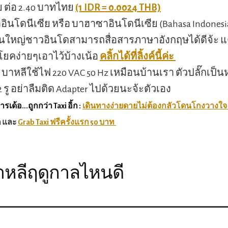
ย ต่อ 2.40 บาทไทย
(1 IDR = 0.0024 THB)
อินโดนีเซีย หรือ บาฮาซาอินโดนีเซีย (Bahasa Indonesia)
่วนใหญ่ชาวอินโดสามารถสื่อสารภาษาอังกฤษได้ดีจ้ะ 
ยคง่ายๆเอาไว้บ้างเน้อ
คลิ้กได้ที่ลิ้งค์นี้ค่ะ
: บาหลีใช้ไฟ 220 VAC 50 Hz เหมือนบ้านเรา ตัวปลั๊กเป็
 รู อย่าลืมติด Adapter ไปด้วยนะจ้ะตัวเอง
เด้อ...ถูกกว่า Taxi อิ้ก :
เดินทางง่ายดายไม่ต้องกลัวโดนโกงวางใจ
รก และ
Grab Taxi ฟรีครั้งแรก 50 บาท
บาหลีฤดูกาลไหนดี