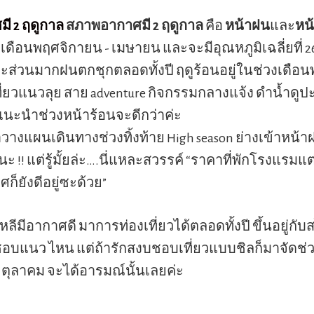
ี 2 ฤดูกาล
สภาพอากาศมี 2 ฤดูกาล
คือ
หน้าฝน
และ
หน
งเดือนพฤศจิกายน - เมษายน และจะมีอุณหภูมิเฉลี่ยที่ 2
ะส่วนมากฝนตกชุกตลอดทั้งปี ฤดูร้อนอยู่ในช่วงเดือ
ที่ยวแนวลุย สาย adventure กิจกรรมกลางแจ้ง ดำน้ำดูปะ
ก็แนะนำช่วงหน้าร้อนจะดีกว่าค่ะ
างแผนเดินทางช่วงทิ้งท้าย High season ย่างเข้าหน้าฝน
ู้นะ !! แต่รู้มั้ยล่ะ….นี่แหละสวรรค์ “ราคาที่พักโรงแรมแ
็ยังดีอยู่ซะด้วย”
ลีมีอากาศดี มาการท่องเที่ยวได้ตลอดทั้งปี ขึ้นอยู่กับ
ชอบแนว ไหน แต่ถ้ารักสงบชอบเที่ยวแบบชิลก็มาจัดช่ว
ตุลาคม จะได้อารมณ์นั้นเลยค่ะ