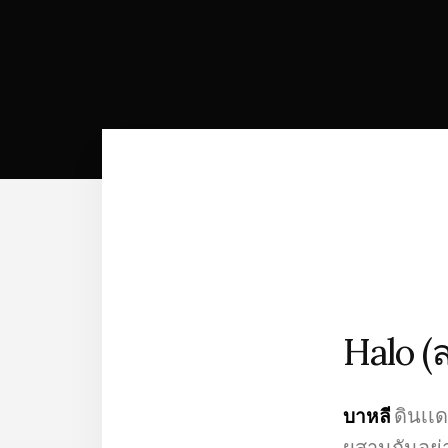
Halo (
ดินเเ
บา​หลี