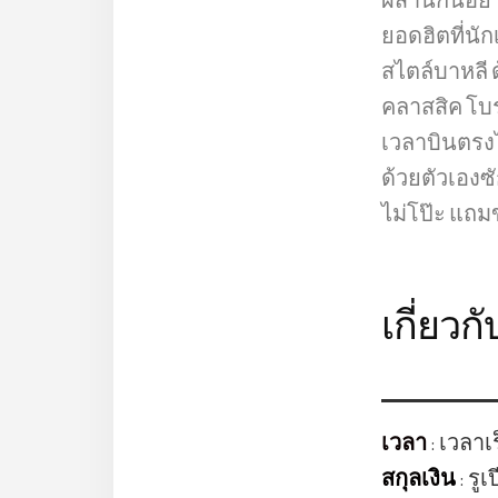
ผสานกันอย่า
ยอดฮิตที่นั
สไตล์บาหลี 
คลาสสิค โบร
เวลาบินตรงไ
ด้วยตัวเองซั
ไม่โป๊ะ แถม
เกี่ยวกั
เวลา
: เวลาเ
สกุลเงิน
: รู