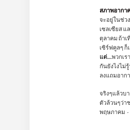
สภาพอากาศม
จะอยู่ในช่ว
เซลเซียส แล
ตุลาคม ถ้าเ
เซิร์ฟคูลๆ 
แต่….
พวกเราว
กันยังไงไม่ร
ลงแถมอากาศก
จริงๆแล้วบาห
ตัวล้วนๆว่า
พฤษภาคม - 