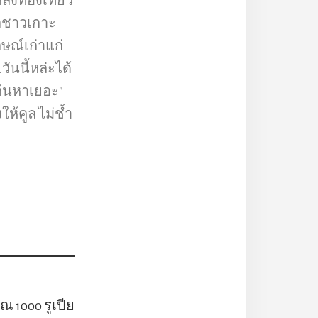
งท่องเที่ยว
ิตชาวเกาะ
ษณ์เก่าแก่
ันนี้หล่ะได้
าค้นหาเยอะ"
ให้คูล ไม่ช้ำ
ณ 1000 รูเปีย