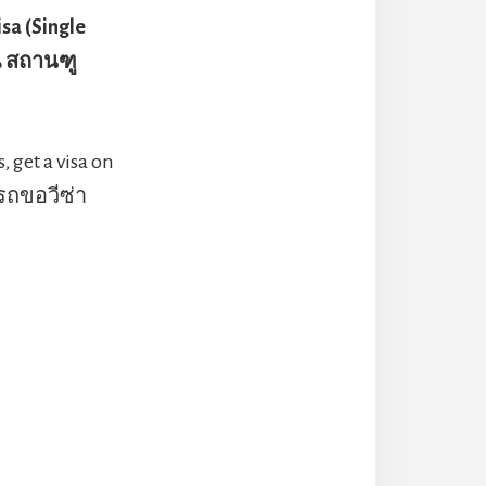
isa (Single
 ณ สถานฑู
, get a visa on
ารถขอวีซ่า