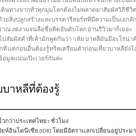
งลงตัวของวัฒนธรรมมานับพันปีเเล้ว จนกลายเป็นแหล่
กเดินทางจากทั่วทุกมุมโลกต้องไม่พลาดมาสัมผัสวิถีชีว
ด้วยสิ่งปลูกสร้างและบรรดารีสอร์ทที่มีความเป็นเอกลัก
าณ งดงามจนลือชื่อติดอันดับโลก อ่านรีวิวมาก็เยอะ...ว
ปสัมผัสคำที่เค้ามักพูดกันว่า "เห้ย บาหลีมันมีอะไรน่
กที แต่ก่อนอื่นต้องรู้ทริคเตรียมตัวก่อนเที่ยวบาหลียังไง
ข้อมูลแน่นเป๊ะเวอร์กันค่ะ
บบาหลีที่ต้องรู้
ร็วกว่าประเทศไทย 1 ชั่วโมง
เปียห์อินโดนีเซีย (IDR) โดยมีอัตราเเลกเปลี่ยนอยู่ประมา