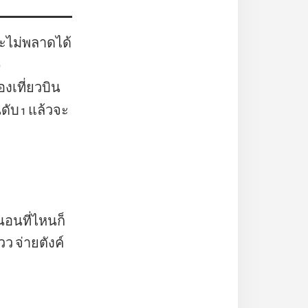
ถอะไม่พลาดได้
)
บจองเที่ยวบิน
ดับ 1 แล้วจะ
นอนที่ไหนก็
ว จ่ายตังค์