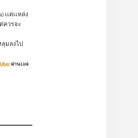
 เเต่เเหล่ง
แต่ควรจะ
นหลุมลงไป
 Uber
ผ่าน Link