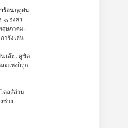
้าร้อน
ฤดูฝน
6-35 องศา
นพฤษภาคม -
การัง เล่น
 เอ๊ะ...ดูขัด
ต่ละแห่งก็ถูก
สไตลส์ส่วน
งช่วง