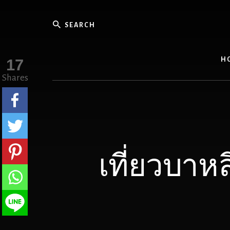
Skip
to
Search
content
Slow
Life
and
17
H
Travel
Shares
เที่ยวบาหล