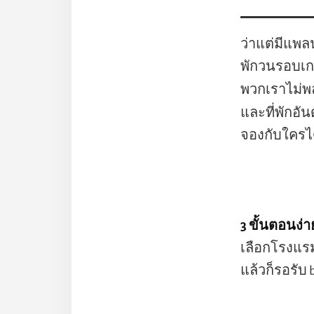
ว่าแต่มีแพลน
พักวนรอบเกา
พวกเราไม่พล
และที่พักอั
จองกับใครไ
3 ขั้นตอนง่
เลือกโรงแรมท
แล้วก็รอรับ 